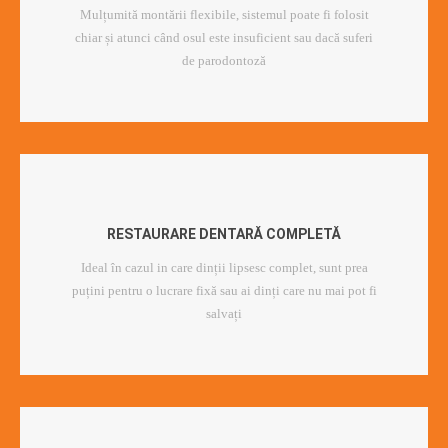
Mulțumită montării flexibile, sistemul poate fi folosit
chiar și atunci când osul este insuficient sau dacă suferi
de parodontoză
RESTAURARE DENTARĂ COMPLETĂ
Ideal în cazul in care dinții lipsesc complet, sunt prea
puțini pentru o lucrare fixă sau ai dinți care nu mai pot fi
salvați