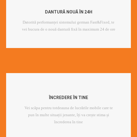
DANTURĂ NOUĂ ÎN 24H
Datorită performanței sistemului german Fast&Fixed, te
vei bucura de o nouă dantură fixă în maximum 24 de ore
ÎNCREDERE ÎN TINE
Vei scăpa pentru totdeauna de lucrările mobile care te
pun în multe situații jenante, îți va crește stima și
încrederea în tine