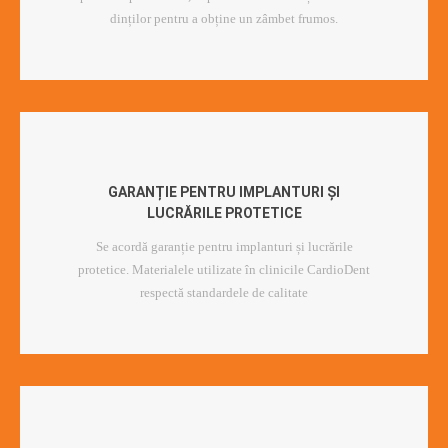
dinților pentru a obține un zâmbet frumos.
GARANȚIE PENTRU IMPLANTURI ȘI
LUCRĂRILE PROTETICE
Se acordă garanție pentru implanturi și lucrările
protetice. Materialele utilizate în clinicile CardioDent
respectă standardele de calitate