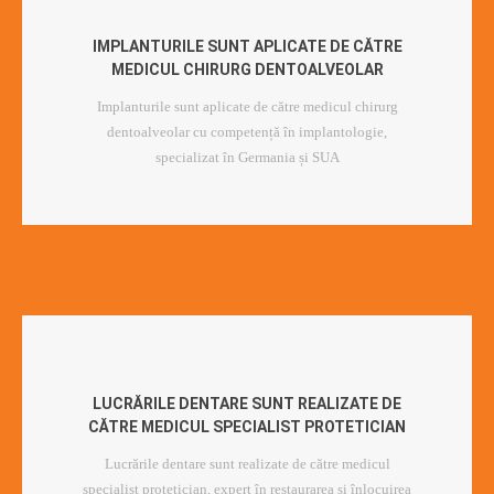
IMPLANTURILE SUNT APLICATE DE CĂTRE
MEDICUL CHIRURG DENTOALVEOLAR
Implanturile sunt aplicate de către medicul chirurg
dentoalveolar cu competență în implantologie,
specializat în Germania și SUA
LUCRĂRILE DENTARE SUNT REALIZATE DE
CĂTRE MEDICUL SPECIALIST PROTETICIAN
Lucrările dentare sunt realizate de către medicul
specialist protetician, expert în restaurarea și înlocuirea