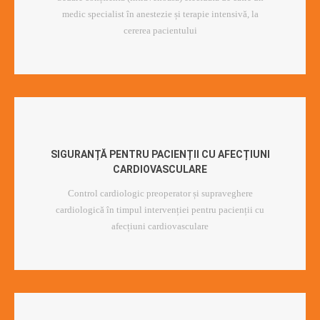
medic specialist în anestezie și terapie intensivă, la
cererea pacientului
SIGURANȚĂ PENTRU PACIENȚII CU AFECȚIUNI
CARDIOVASCULARE
Control cardiologic preoperator și supraveghere
cardiologică în timpul intervenției pentru pacienții cu
afecțiuni cardiovasculare