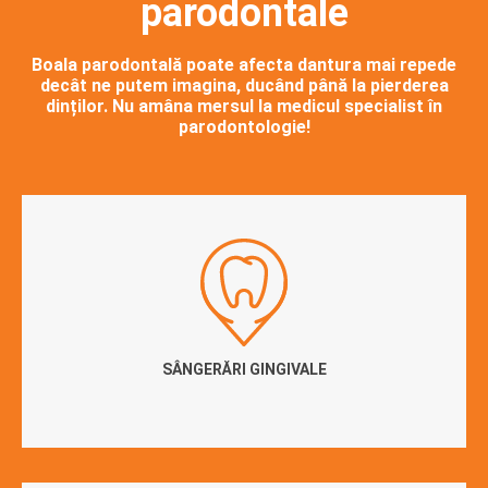
parodontale
Boala parodontală poate afecta dantura mai repede
decât ne putem imagina, ducând până la pierderea
dinților. Nu amâna mersul la medicul specialist în
parodontologie!
SÂNGERĂRI GINGIVALE