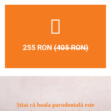
255 RON
(405 RON)
Știai că boala parodontală este