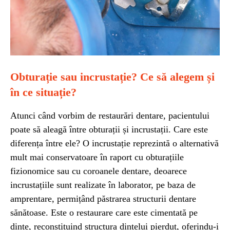
Obturație sau incrustație? Ce să alegem și
în ce situație?
Atunci când vorbim de restaurări dentare, pacientului
poate să aleagă între obturații și incrustații. Care este
diferența între ele? O incrustație reprezintă o alternativă
mult mai conservatoare în raport cu obturațiile
fizionomice sau cu coroanele dentare, deoarece
incrustațiile sunt realizate în laborator, pe baza de
amprentare, permițând păstrarea structurii dentare
sănătoase. Este o restaurare care este cimentată pe
dinte, reconstituind structura dintelui pierdut, oferindu-i