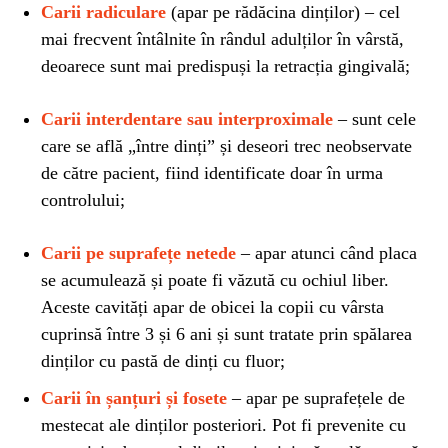
Carii radiculare
(apar pe rădăcina dinților) – cel
mai frecvent întâlnite în rândul adulților în vârstă,
deoarece sunt mai predispuși la retracția gingivală;
Carii interdentare sau interproximale
– sunt cele
care se află „între dinți” și deseori trec neobservate
de către pacient, fiind identificate doar în urma
controlului;
Carii pe suprafețe netede
– apar atunci când placa
se acumulează și poate fi văzută cu ochiul liber.
Aceste cavități apar de obicei la copii cu vârsta
cuprinsă între 3 și 6 ani și sunt tratate prin spălarea
dinților cu pastă de dinți cu fluor;
Carii în șanțuri și fosete
– apar pe suprafețele de
mestecat ale dinților posteriori. Pot fi prevenite cu