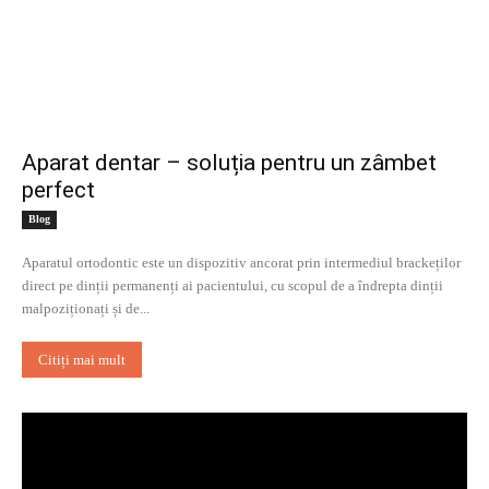
Aparat dentar – soluția pentru un zâmbet
perfect
Blog
Aparatul ortodontic este un dispozitiv ancorat prin intermediul brackeților
direct pe dinții permanenți ai pacientului, cu scopul de a îndrepta dinții
malpoziționați și de...
Citiți mai mult