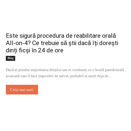
Este sigură procedura de reabilitare orală
All-on-4? Ce trebuie să știi dacă îți dorești
dinți ficși în 24 de ore
Blog
Dacă ai pierdut majoritatea dinților sau te confrunți cu o boală parodontală
avansată care îi face imposibil de salvat, probabil ai auzit deja de...
Citiți mai mult