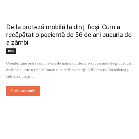
De la proteză mobilă la dinți ficși: Cum a
recăpătat o pacientă de 56 de ani bucuria de
a zâmbi
Blog
O reabilitare orală complexă este mai mult decât o succesiune de proceduri
medicale; este o transformare care redă pacienților libertatea, încrederea și
calitatea vieții....
Citiți mai mult