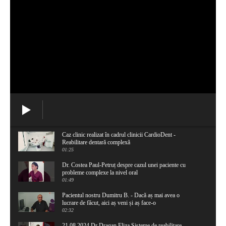
Caz clinic realizat în cadrul clinicii CardioDent -
Reabilitare dentară complexă
01:25
Dr. Costea Paul-Petruț despre cazul unei paciente cu
probleme complexe la nivel oral
01:49
Pacientul nostru Dumitru B. - Dacă aș mai avea o
lucrare de făcut, aici aș veni și aș face-o
02:32
21 08 2024 Dr Dragan Eliza Sisteme de reabilitare