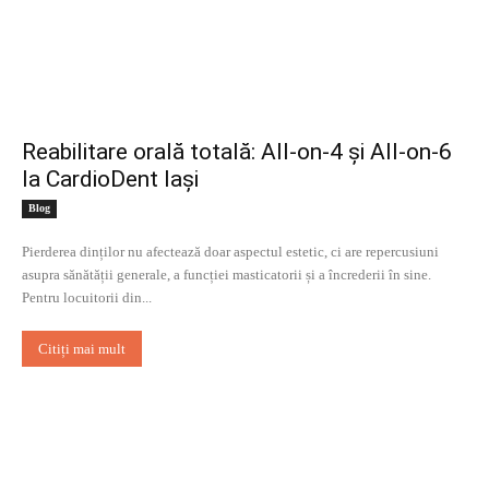
Reabilitare orală totală: All-on-4 și All-on-6
la CardioDent Iași
Blog
Pierderea dinților nu afectează doar aspectul estetic, ci are repercusiuni
asupra sănătății generale, a funcției masticatorii și a încrederii în sine.
Pentru locuitorii din...
Citiți mai mult